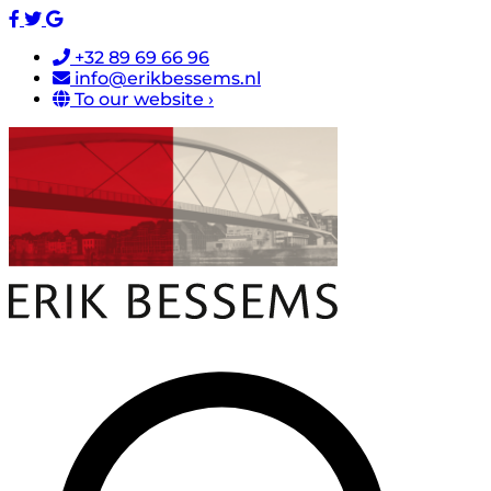
+32 89 69 66 96
info@erikbessems.nl
To our website ›