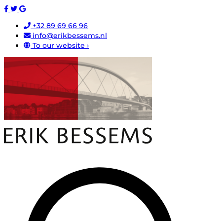
+32 89 69 66 96
info@erikbessems.nl
To our website ›