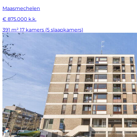
Maasmechelen
€ 875.000 k.k.
391 m²
17 kamers (5 slaapkamers)