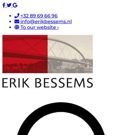
+32 89 69 66 96
info@erikbessems.nl
To our website ›