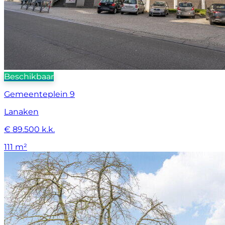
Beschikbaar
Gemeenteplein 9
Lanaken
€ 89.500 k.k.
111 m²