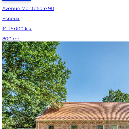
Avenue Montefiore 90
Esneux
€ 115.000 k.k.
800 m²