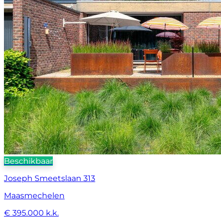
Beschikbaar
Joseph Smeetslaan 313
Maasmechelen
€ 395.000 k.k.