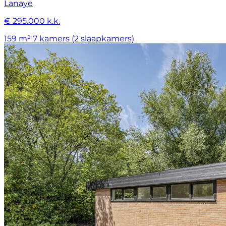
Lanaye
€ 295.000 k.k.
159 m²
7 kamers (2 slaapkamers)