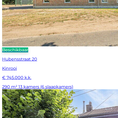
Beschikbaar
Hubensstraat 20
Kinrooi
€ 745.000 k.k.
290 m²
13 kamers (6 slaapkamers)