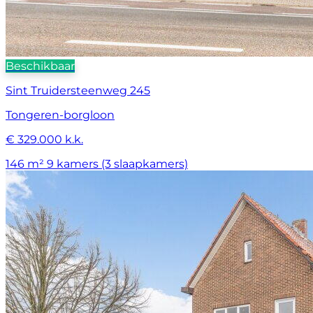
Beschikbaar
Sint Truidersteenweg 245
Tongeren-borgloon
€ 329.000 k.k.
146 m²
9 kamers (3 slaapkamers)