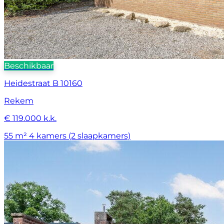
Beschikbaar
Heidestraat B 10160
Rekem
€ 119.000 k.k.
55 m²
4 kamers (2 slaapkamers)