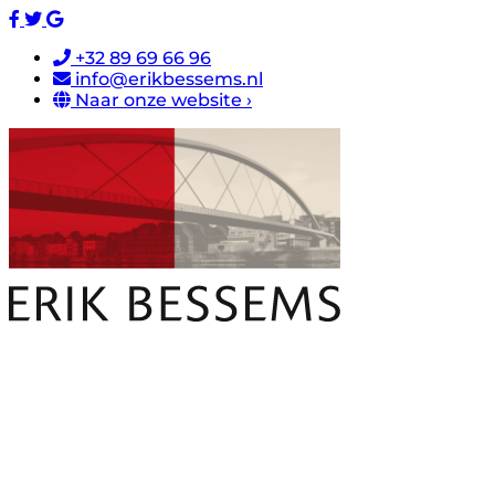
+32 89 69 66 96
info@erikbessems.nl
Naar onze website ›