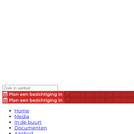
Plan een bezichtiging in
Breng een bod uit!
Waard
Plan een bezichtiging in
Breng een bod uit!
Waard
Home
Media
In de buurt
Documenten
Aanbod